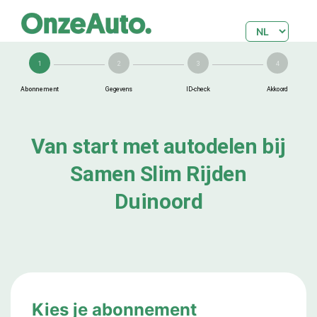
1
2
3
4
Abonnement
Gegevens
ID-check
Akkoord
Van start met autodelen bij
Samen Slim Rijden
Duinoord
Kies je abonnement