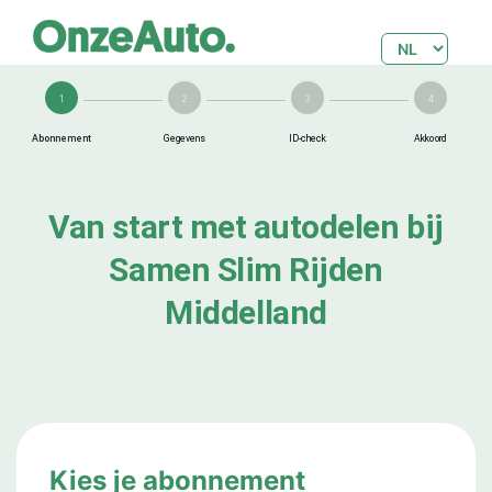
1
2
3
4
Abonnement
Gegevens
ID-check
Akkoord
Van start met autodelen bij
Samen Slim Rijden
Middelland
Kies je abonnement