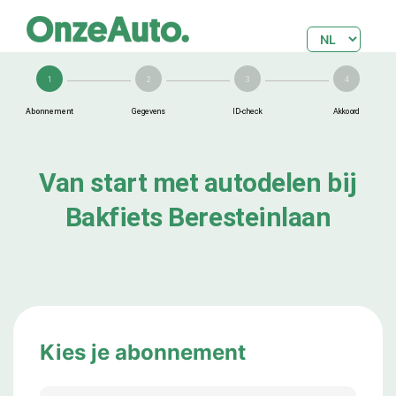
1
2
3
4
Abonnement
Gegevens
ID-check
Akkoord
Van start met autodelen bij
Bakfiets Beresteinlaan
Kies je abonnement